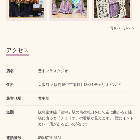
写真ページへ
アクセス
店名
豊中フラスタジオ
住所
大阪府 大阪府豊中市本町1-13−34 チェリオビル5F
最寄り駅
豊中駅
道順
阪急宝塚線「豊中」駅の南改札口を出て左に曲がると陸
橋に出ると「チェリオ」の看板が見えます。1階にインド
カレー店があるビルの5階です
電話番号
090-8791-6154