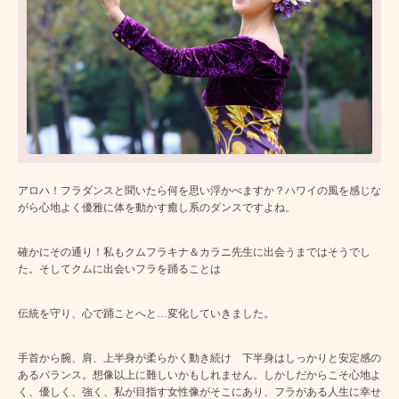
アロハ！フラダンスと聞いたら何を思い浮かべますか？ハワイの風を感じな
がら心地よく優雅に体を動かす癒し系のダンスですよね。
確かにその通り！私もクムフラキナ＆カラニ先生に出会うまではそうでし
た。そしてクムに出会いフラを踊ることは
伝統を守り、心で踊ことへと…変化していきました。
手首から腕、肩、上半身が柔らかく動き続け 下半身はしっかりと安定感の
あるバランス。想像以上に難しいかもしれません。しかしだからこそ心地よ
く、優しく、強く、私が目指す女性像がそこにあり、フラがある人生に幸せ